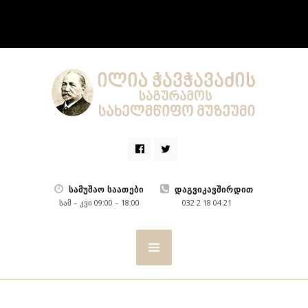
ᲡᲐᲛᲣᲨᲐᲝ ᲡᲐᲐᲗᲔᲑᲘ
ᲓᲐᲒᲕᲘᲙᲐᲕᲨᲘᲠᲓᲘᲗ
სამ – კვი 09:00 – 18:00
032 2 18 04 21