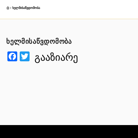
ᲮᲔᲚᲛᲘᲡᲐᲬᲕᲓᲝᲛᲝᲑᲐ
ხელმისაწვდომობა
Facebook
Twitter
გააზიარე